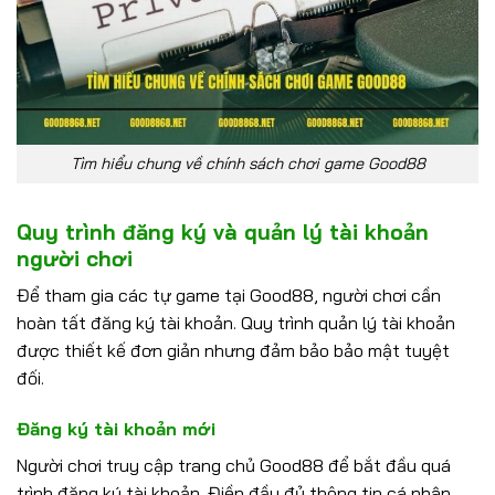
Tìm hiểu chung về chính sách chơi game Good88
Quy trình đăng ký và quản lý tài khoản
người chơi
Để tham gia các tự game tại Good88, người chơi cần
hoàn tất đăng ký tài khoản. Quy trình quản lý tài khoản
được thiết kế đơn giản nhưng đảm bảo bảo mật tuyệt
đối.
Đăng ký tài khoản mới
Người chơi truy cập trang chủ Good88 để bắt đầu quá
trình đăng ký tài khoản. Điền đầy đủ thông tin cá nhân