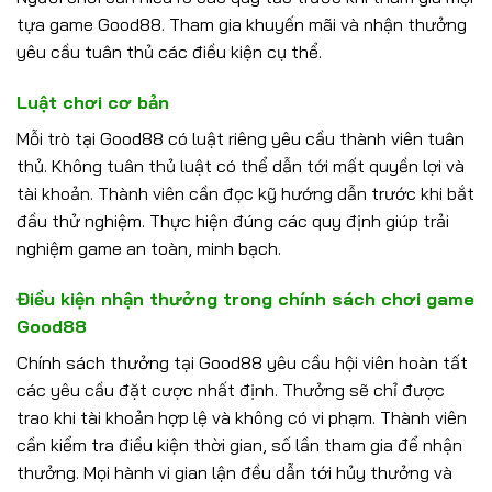
tựa game Good88. Tham gia khuyến mãi và nhận thưởng
yêu cầu tuân thủ các điều kiện cụ thể.
Luật chơi cơ bản
Mỗi trò tại Good88 có luật riêng yêu cầu thành viên tuân
thủ. Không tuân thủ luật có thể dẫn tới mất quyền lợi và
tài khoản. Thành viên cần đọc kỹ hướng dẫn trước khi bắt
đầu thử nghiệm. Thực hiện đúng các quy định giúp trải
nghiệm game an toàn, minh bạch.
Điều kiện nhận thưởng trong chính sách chơi game
Good88
Chính sách thưởng tại Good88 yêu cầu hội viên hoàn tất
các yêu cầu đặt cược nhất định. Thưởng sẽ chỉ được
trao khi tài khoản hợp lệ và không có vi phạm. Thành viên
cần kiểm tra điều kiện thời gian, số lần tham gia để nhận
thưởng. Mọi hành vi gian lận đều dẫn tới hủy thưởng và