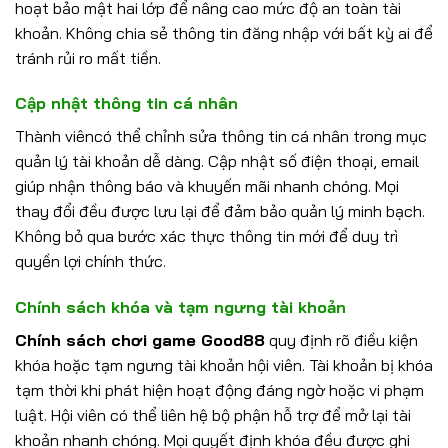
hoạt bảo mật hai lớp để nâng cao mức độ an toàn tài
khoản. Không chia sẻ thông tin đăng nhập với bất kỳ ai để
tránh rủi ro mất tiền.
Cập nhật thông tin cá nhân
Thành viêncó thể chỉnh sửa thông tin cá nhân trong mục
quản lý tài khoản dễ dàng. Cập nhật số điện thoại, email
giúp nhận thông báo và khuyến mãi nhanh chóng. Mọi
thay đổi đều được lưu lại để đảm bảo quản lý minh bạch.
Không bỏ qua bước xác thực thông tin mới để duy trì
quyền lợi chính thức.
Chính sách khóa và tạm ngưng tài khoản
Chính sách chơi game Good88
quy định rõ điều kiện
khóa hoặc tạm ngưng tài khoản hội viên. Tài khoản bị khóa
tạm thời khi phát hiện hoạt động đáng ngờ hoặc vi phạm
luật. Hội viên có thể liên hệ bộ phận hỗ trợ để mở lại tài
khoản nhanh chóng. Mọi quyết định khóa đều được ghi