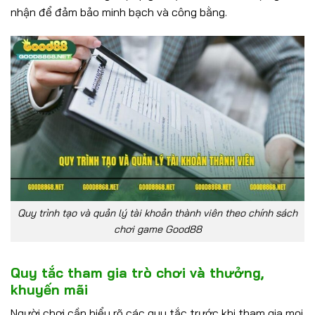
nhận để đảm bảo minh bạch và công bằng.
Quy trình tạo và quản lý tài khoản thành viên theo chính sách
chơi game Good88
Quy tắc tham gia trò chơi và thưởng,
khuyến mãi
Người chơi cần hiểu rõ các quy tắc trước khi tham gia mọi