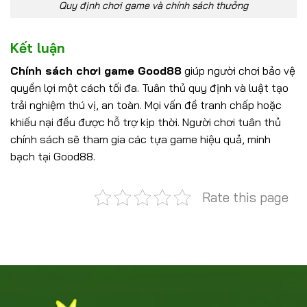
Quy định chơi game và chính sách thưởng
Kết luận
Chính sách chơi game Good88
giúp người chơi bảo vệ
quyền lợi một cách tối đa. Tuân thủ quy định và luật tạo
trải nghiệm thú vị, an toàn. Mọi vấn đề tranh chấp hoặc
khiếu nại đều được hỗ trợ kịp thời. Người chơi tuân thủ
chính sách sẽ tham gia các tựa game hiệu quả, minh
bạch tại Good88.
Rate this page