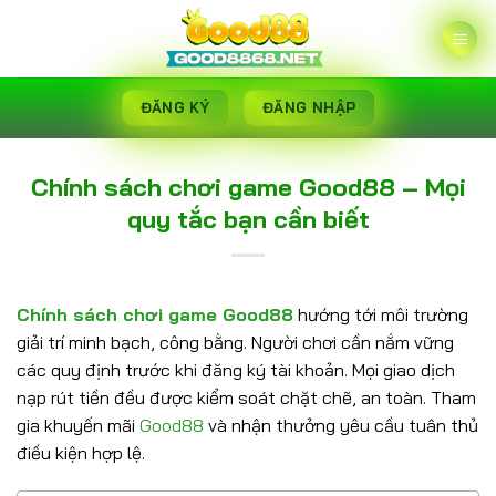
Skip
to
content
ĐĂNG KÝ
ĐĂNG NHẬP
Chính sách chơi game Good88 – Mọi
quy tắc bạn cần biết
Chính sách chơi game Good88
hướng tới môi trường
giải trí minh bạch, công bằng. Người chơi cần nắm vững
các quy định trước khi đăng ký tài khoản. Mọi giao dịch
nạp rút tiền đều được kiểm soát chặt chẽ, an toàn. Tham
gia khuyến mãi
Good88
và nhận thưởng yêu cầu tuân thủ
điều kiện hợp lệ.