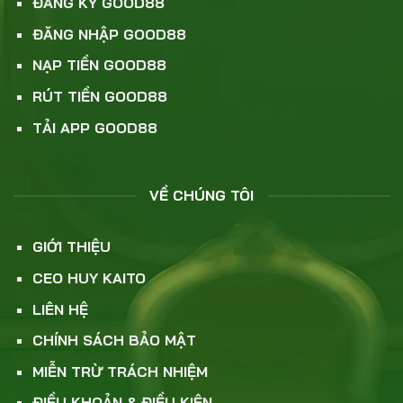
ĐĂNG KÝ GOOD88
ĐĂNG NHẬP GOOD88
NẠP TIỀN GOOD88
RÚT TIỀN GOOD88
TẢI APP GOOD88
VỀ CHÚNG TÔI
GIỚI THIỆU
CEO HUY KAITO
LIÊN HỆ
CHÍNH SÁCH BẢO MẬT
MIỄN TRỪ TRÁCH NHIỆM
ĐIỀU KHOẢN & ĐIỀU KIỆN