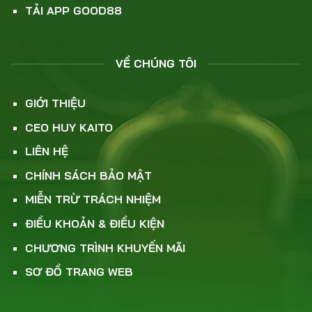
TẢI APP GOOD88
VỀ CHÚNG TÔI
GIỚI THIỆU
CEO HUY KAITO
LIÊN HỆ
CHÍNH SÁCH BẢO MẬT
MIỄN TRỪ TRÁCH NHIỆM
ĐIỀU KHOẢN & ĐIỀU KIỆN
CHƯƠNG TRÌNH KHUYẾN MÃI
SƠ ĐỒ TRANG WEB