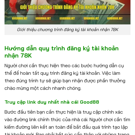
Giới thiệu chương trình đăng ký tài khoản nhận 78K
Hướng dẫn quy trình đăng ký tài khoản
nhận 78K
Người chơi cần thực hiện theo các bước hướng dẫn cụ
thể để hoàn tất quy trình đăng ký tài khoản. Việc làm
theo đúng trình tự sẽ giúp bạn nhận được phần thưởng
chào mừng một cách nhanh chóng.
Truy cập link duy nhất nhà cái Good88
Bước đầu tiên bạn cần thực hiện là truy cập chính xác
vào đường link chính thức của nhà cái. Người chơi cần tìm
kiếm đường liên kết an toàn để bắt đầu quá trình tạo lập
tài khoản mới. Bạn phải hết sức cẩn thận với những trang