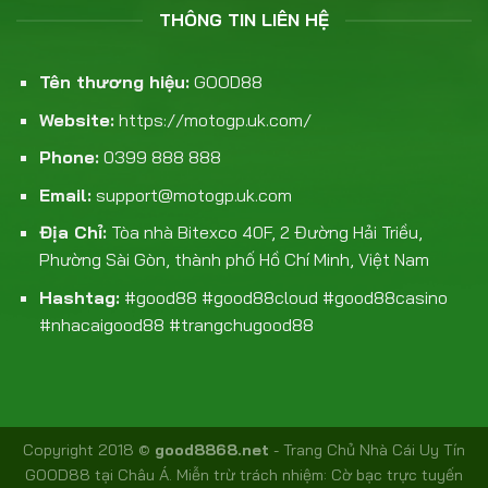
THÔNG TIN LIÊN HỆ
Tên thương hiệu:
GOOD88
Website:
https://motogp.uk.com/
Phone:
0399 888 888
Email:
support@motogp.uk.com
Địa Chỉ:
Tòa nhà Bitexco 40F, 2 Đường Hải Triều,
Phường Sài Gòn, thành phố Hồ Chí Minh, Việt Nam
Hashtag:
#good88 #good88cloud #good88casino
#nhacaigood88 #trangchugood88
Copyright 2018 ©
good8868.net
- Trang Chủ Nhà Cái Uy Tín
GOOD88 tại Châu Á. Miễn trừ trách nhiệm: Cờ bạc trực tuyến