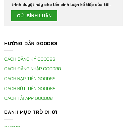
trình duyệt này cho lần bình luận kế tiếp của tôi.
HƯỚNG DẪN GOOD88
CÁCH ĐĂNG KÝ GOOD88
CÁCH ĐĂNG NHẬP GOOD88
CÁCH NẠP TIỀN GOOD88
CÁCH RÚT TIỀN GOOD88
CÁCH TẢI APP GOOD88
DANH MỤC TRÒ CHƠI