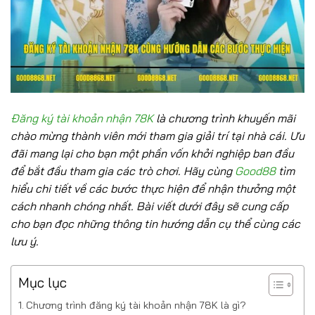
Đăng ký tài khoản nhận 78K
là chương trình khuyến mãi
chào mừng thành viên mới tham gia giải trí tại nhà cái. Ưu
đãi mang lại cho bạn một phần vốn khởi nghiệp ban đầu
để bắt đầu tham gia các trò chơi. Hãy cùng
Good88
tìm
hiểu chi tiết về các bước thực hiện để nhận thưởng một
cách nhanh chóng nhất. Bài viết dưới đây sẽ cung cấp
cho bạn đọc những thông tin hướng dẫn cụ thể cùng các
lưu ý.
Mục lục
Chương trình đăng ký tài khoản nhận 78K là gì?