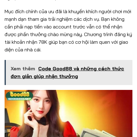
Mục đích chính của ưu đãi là khuyến khích người chơi mới
mạnh dạn tham gia trải nghiệm các dịch vụ. Bạn không
cần phải nạp tiền vào account trước vẫn có thể nhận
được phần thưởng chào mừng này. Chương trình đăng ký
tài khoản nhận 78K giúp bạn có cơ hội làm quen với giao
diện của nhà cái.
Xem thêm
Code Good88 và những cách thức
đơn giản giúp nhận thưởng