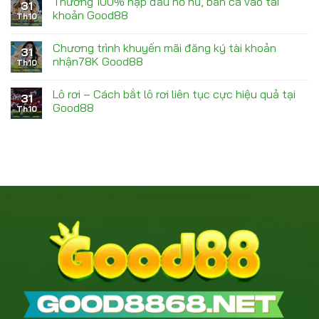
Thưởng 100% nạp đầu nổ hũ, bắn cá vào tài
31
khoản Good88
Th10
Chương trình khuyến mãi đăng ký tài khoản
31
nhận78K Good88
Th10
Lô rơi – Cách bắt lô rơi liên tục cực hiệu quả tại
31
Good88
Th10