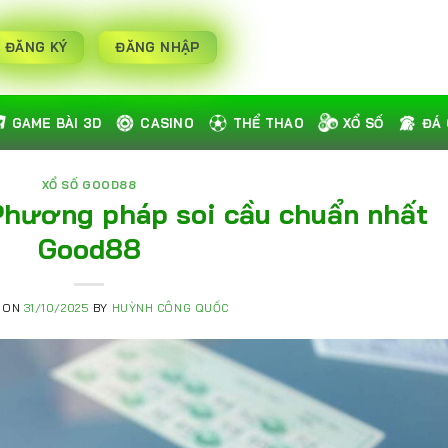
ĐĂNG KÝ
ĐĂNG NHẬP
GAME BÀI 3D
CASINO
THỂ THAO
XỔ SỐ
ĐÁ
XỔ SỐ GOOD88
Phương pháp soi cầu chuẩn nhất
Good88
 ON
31/10/2025
BY
HUỲNH CÔNG QUỐC