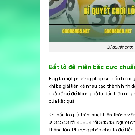
Bí quyết chơi
Bắt lô đề miền bắc cực chu
Đây là một phương pháp soi cầu hiếm gặ
khi ba giải liền kề nhau tạo thành hìn
quả xổ số để không bỏ lỡ dấu hiệu này. 
của kết quả.
Khi cầu lô quả trám xuất hiện thành viên
là 34543 rồi 45854 rồi 34543. Người ch
thắng lớn. Phương pháp chơi lô đề Bắc 