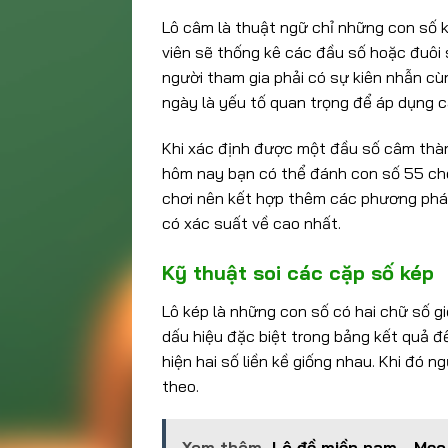
Lô câm là thuật ngữ chỉ những con số 
viên sẽ thống kê các đầu số hoặc đuôi 
người tham gia phải có sự kiên nhẫn cù
ngày là yếu tố quan trọng để áp dụng c
Khi xác định được một đầu số câm thành
hôm nay bạn có thể đánh con số 55 cho 
chơi nên kết hợp thêm các phương pháp
có xác suất về cao nhất.
Kỹ thuật soi các cặp số kép
Lô kép là những con số có hai chữ số 
dấu hiệu đặc biệt trong bảng kết quả để
hiện hai số liền kề giống nhau. Khi đó 
theo.
Xem thêm
Lô đề miền nam - Mẹ