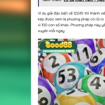
Ví dụ giải đặc biệt về 12245 thì thành v
kép được xem là phương pháp có rủi ro t
vì 100 con số khác. Phương pháp này yê
xuyên mỗi ngày.