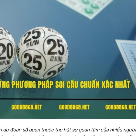
trí dự đoán số quen thuộc thu hút sự quan tâm của nhiều người