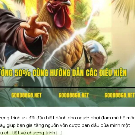
ơng trình ưu đãi đặc biệt dành cho người chơi đam mê bộ mô
ày giúp bạn gia tăng nguồn vốn cược ban đầu của mình một
 chi tiết về chương trình […]