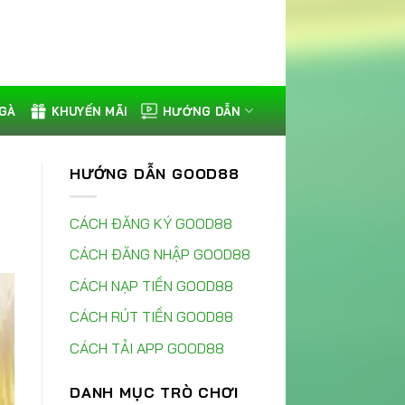
 GÀ
KHUYẾN MÃI
HƯỚNG DẪN
HƯỚNG DẪN GOOD88
CÁCH ĐĂNG KÝ GOOD88
CÁCH ĐĂNG NHẬP GOOD88
CÁCH NẠP TIỀN GOOD88
CÁCH RÚT TIỀN GOOD88
CÁCH TẢI APP GOOD88
DANH MỤC TRÒ CHƠI