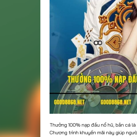
Thưởng 100% nạp đầu nổ hũ, bắn cá là ưu
Chương trình khuyến mãi này giúp ngườ