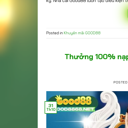
kỳ. Nhà cái Good88 luôn tạo điều kiện t
Posted in
Khuyến mãi GOOD88
Thưởng 100% nạp 
POSTED
31
Th10