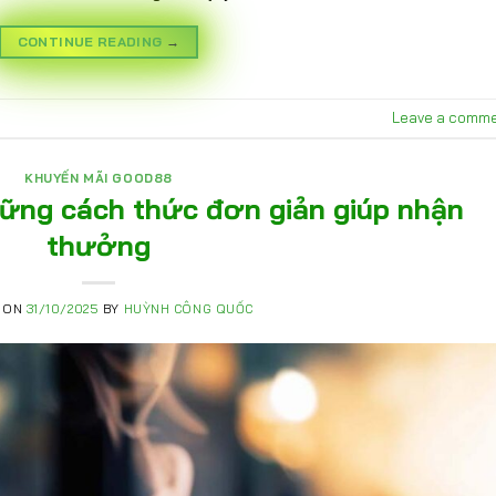
CONTINUE READING
→
Leave a comm
KHUYẾN MÃI GOOD88
ững cách thức đơn giản giúp nhận
thưởng
 ON
31/10/2025
BY
HUỲNH CÔNG QUỐC